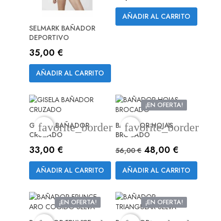
AÑADIR AL CARRITO
SELMARK BAÑADOR
DEPORTIVO
Precio
35,00 €
AÑADIR AL CARRITO
¡EN OFERTA!
-8,00 €
GISELA BAÑADOR
BAÑADOR HOJAS
favorite_border
favorite_border
CRUZADO
BROCADO
Precio
Precio base
Precio
33,00 €
48,00 €
56,00 €
AÑADIR AL CARRITO
AÑADIR AL CARRITO
¡EN OFERTA!
¡EN OFERTA!
-13,00 €
-10,00 €